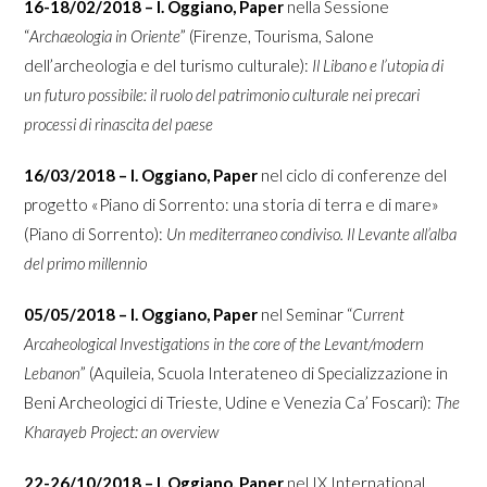
16-18/02/2018 – I. Oggiano, Paper
nella Sessione
“
Archaeologia in Oriente
” (Firenze, Tourisma, Salone
dell’archeologia e del turismo culturale):
Il Libano e l’utopia di
un futuro possibile: il ruolo del patrimonio culturale nei precari
processi di rinascita del paese
16/03/2018 – I. Oggiano, Paper
nel ciclo di conferenze del
progetto «Piano di Sorrento: una storia di terra e di mare»
(Piano di Sorrento):
Un mediterraneo condiviso. Il Levante all’alba
del primo millennio
05/05/2018 – I. Oggiano, Paper
nel Seminar “
Current
Arcaheological Investigations in the core of the Levant/modern
Lebanon
” (Aquileia, Scuola Interateneo di Specializzazione in
Beni Archeologici di Trieste, Udine e Venezia Ca’ Foscari):
The
Kharayeb Project: an overview
22-26/10/2018 – I. Oggiano, Paper
nel IX International