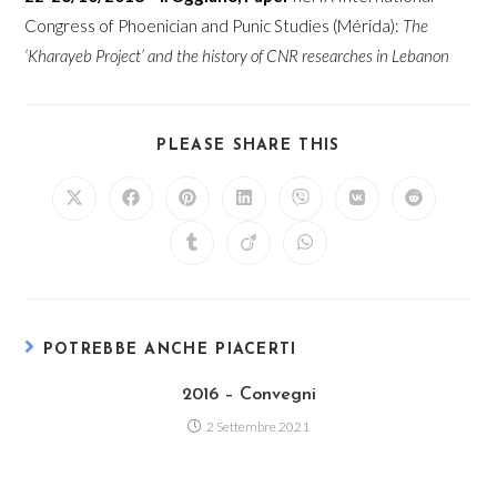
Congress of Phoenician and Punic Studies (Mérida):
The
‘Kharayeb Project’ and the history of CNR researches in Lebanon
SHARE
PLEASE SHARE THIS
THIS
CONTENT
Opens
Opens
Opens
Opens
Opens
Opens
Opens
in
in
in
in
in
in
in
a
a
a
a
a
a
a
Opens
Opens
Opens
new
new
new
new
new
new
new
in
in
in
window
window
window
window
window
window
window
a
a
a
new
new
new
window
window
window
POTREBBE ANCHE PIACERTI
2016 – Convegni
2 Settembre 2021