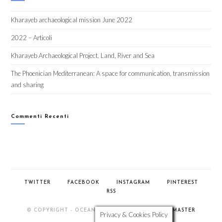
Kharayeb archaeological mission June 2022
2022 – Articoli
Kharayeb Archaeological Project. Land, River and Sea
The Phoenician Mediterranean: A space for communication, transmission
and sharing
Commenti Recenti
TWITTER
FACEBOOK
INSTAGRAM
PINTEREST
RSS
© COPYRIGHT - OCEANWP THEME BY NICK -
WEBMASTER
Privacy & Cookies Policy