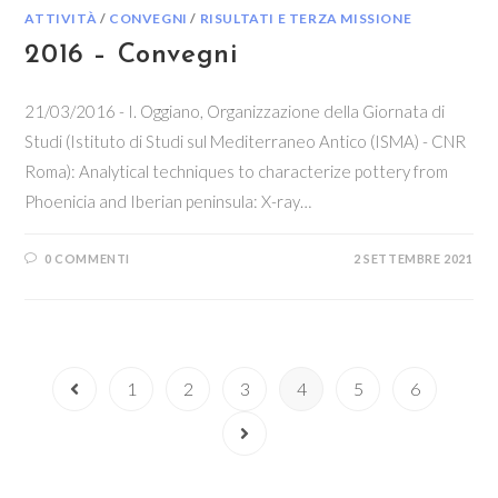
ATTIVITÀ
/
CONVEGNI
/
RISULTATI E TERZA MISSIONE
2016 – Convegni
21/03/2016 - I. Oggiano, Organizzazione della Giornata di
Studi (Istituto di Studi sul Mediterraneo Antico (ISMA) - CNR
Roma): Analytical techniques to characterize pottery from
Phoenicia and Iberian peninsula: X-ray…
0 COMMENTI
2 SETTEMBRE 2021
1
2
3
4
5
6
Vai alla pagina precedente
Vai alla pagina successiva