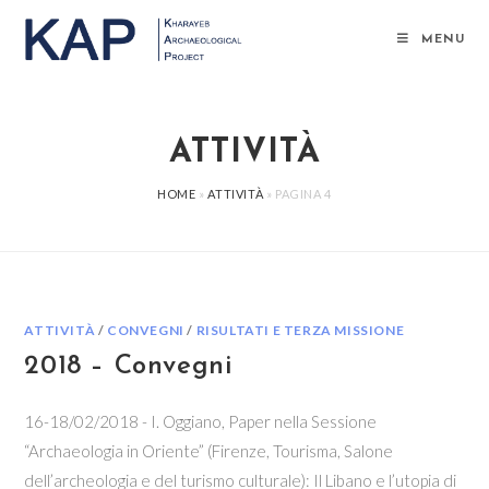
Salta
al
MENU
contenuto
ATTIVITÀ
HOME
»
ATTIVITÀ
»
PAGINA 4
ATTIVITÀ
/
CONVEGNI
/
RISULTATI E TERZA MISSIONE
2018 – Convegni
16-18/02/2018 - I. Oggiano, Paper nella Sessione
“Archaeologia in Oriente” (Firenze, Tourisma, Salone
dell’archeologia e del turismo culturale): Il Libano e l’utopia di