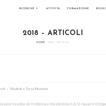
RICERCHE
ATTIVITÀ
FORMAZIONE
RISUL
2018 – ARTICOLI
HOME
»
2018 – ARTICOLI
ia
coli
/
Risultati e Terza Missione
colo:
evante tra la fine del II millennio e l’età ellenistica in
A. D. Navarro Ortega