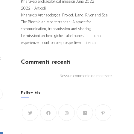
Kharayeb archaeological mission June 2022
2022 – Articoli
Kharayeb Archaeological Project. Land, River and Sea
The Phoenician Mediterranean: A space for
a
communication, transmission and sharing
Le missioni archeologiche italo-libanesi in Libano:
esperienze a confronto e prospettive di ricerca
a
Commenti recenti
Nessun commento da mostrare.
Follow Me
pens
ew
indow