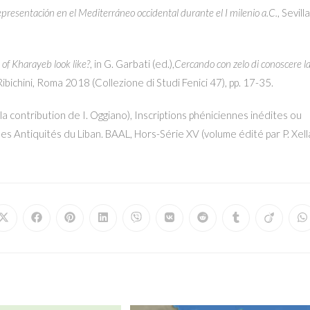
entación en el Mediterráneo occidental durante el I milenio a.C.
, Sevilla
 of Kharayeb look like?
, in G. Garbati (ed.),
Cercando con zelo di conoscere l
 Ribichini, Roma 2018 (Collezione di Studi Fenici 47), pp. 17-35.
 la contribution de I. Oggiano), Inscriptions phéniciennes inédites ou
es Antiquités du Liban. BAAL, Hors-Série XV (volume édité par P. Xell
Opens
Opens
Opens
Opens
Opens
Opens
Opens
Opens
Opens
O
in
in
in
in
in
in
in
in
in
in
a
a
a
a
a
a
a
a
a
a
new
new
new
new
new
new
new
new
new
n
window
window
window
window
window
window
window
window
window
w