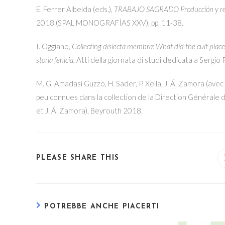
E. Ferrer Albelda (eds.),
TRABAJO SAGRADO Producción y repres
2018 (SPAL MONOGRAFÍAS XXV), pp. 11-38.
I. Oggiano,
Collecting disiecta membra: What did the cult place
storia fenicia
, Atti della giornata di studi dedicata a Sergio
M. G. Amadasi Guzzo, H. Sader, P. Xella, J. Á. Zamora (avec
peu connues dans la collection de la Direction Générale d
et J. Á. Zamora), Beyrouth 2018.
SHARE
PLEASE SHARE THIS
THIS
CONTENT
POTREBBE ANCHE PIACERTI